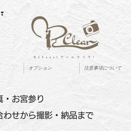
❣​富山県・石川県内出張費無料❣
​RClear(アールクリア)
オプション
注意事項について
写真・お宮参り
合わせから撮影・納品まで