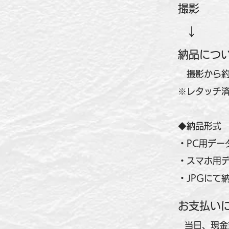
撮影
↓
納品につ
撮影から約
※レタッチ
◆納品形式
・PC用デー
・スマホ用
・JPGにて
お支払い
​当日、現