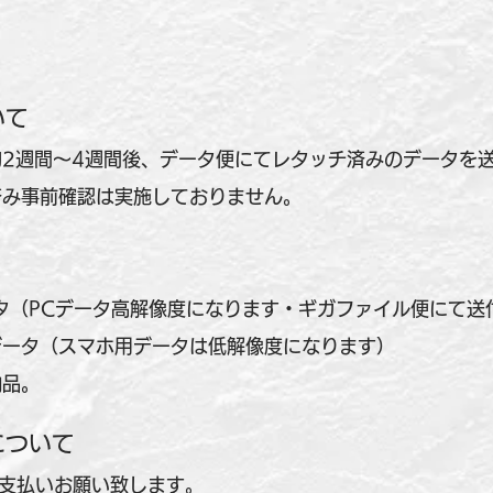
いて
2週間～4週間後、データ便にてレタッチ済みのデータを
済み事前確認は実施しておりません。
タ（PCデータ高解像度になります・ギガファイル便にて送
データ（スマホ用データは低解像度になります）
納品。
について
金支払いお願い致します。