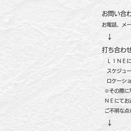
お問い合
お電話、メー
↓
打ち合わ
ＬＩＮＥに
スケジュー
​ ロケーシ
※その際に
ＮＥにてお
ご不明な点
↓